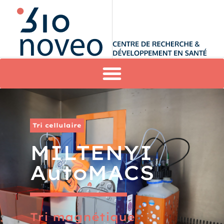
Tri cellulaire
MILTENYI
AutoMACS
Tri magnétique